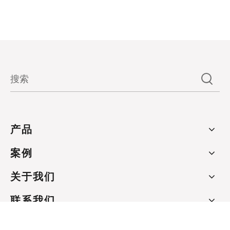
产品
案例
关于我们
联系我们