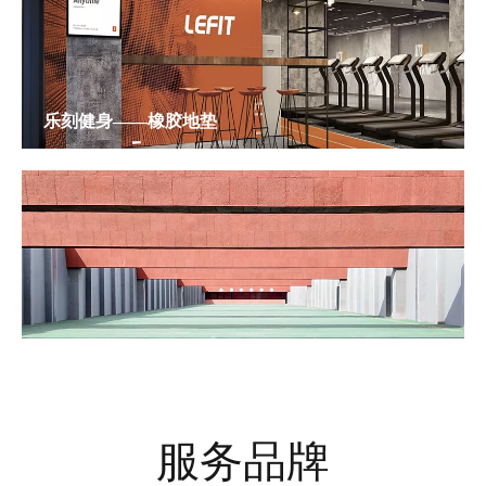
乐刻健身——橡胶地垫
某国防园射击场——高密度射击场收弹垫
服务品牌