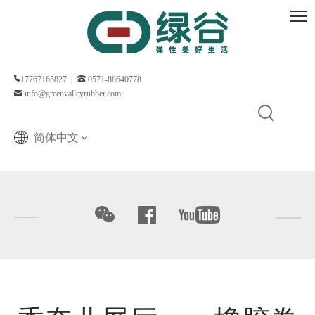
17767165827 |
0571-88640778
info@greenvalleyrubber.com
简体中文