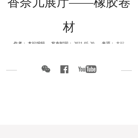
香奈儿展厅——橡胶卷
材
作者： 本站编辑 发布时间： 2021-05-20 来源：
本站
PROJECT CASE
香奈儿展厅
Mademoiselle Privé《走进香奈儿》展览
上世纪的法国巴黎，Gabrielle Chanel女士的工作室外，总是挂
着一幅「Mademoiselle Privé」的标牌，在法语里是“女士专属”的意
思。以此作为展览的命名，也喻意着参观者将开启通往香奈儿创意