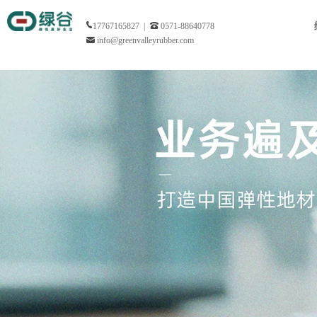
17767165827 |
0571-88640778
info@greenvalleyrubber.com