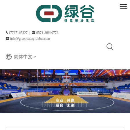
17767165827 |
0571-88640778
info@greenvalleyrubber.com
简体中文