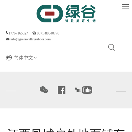
17767165827 |
0571-88640778
info@greenvalleyrubber.com
简体中文