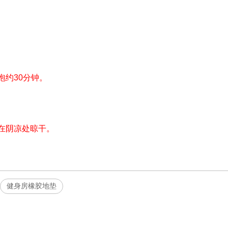
泡约30分钟。
在阴凉处晾干。
健身房橡胶地垫