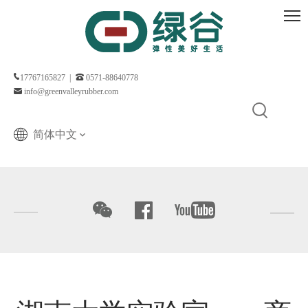
17767165827 |
0571-88640778
info@greenvalleyrubber.com
简体中文