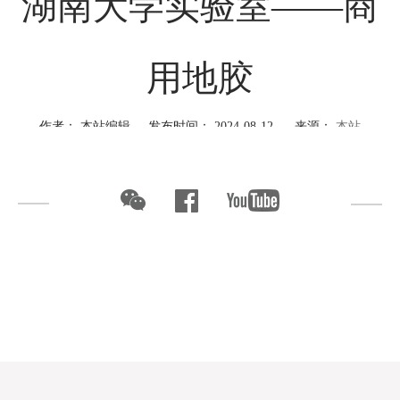
湖南大学实验室——商
用地胶
作者： 本站编辑 发布时间： 2024-08-12 来源：
本站
PROJECT CASE
湖南大学实验室
塑胶地板环保安全，VOC（挥发性有机化合物）、有害物质限
量等检测符合相关标准，守护室内空气质量。在色彩应用上，多为
舒缓的自然色系，搭配细腻的纹理与柔和的表面效果，让整个地面
清新干净、明亮舒适，有助于调节情绪。塑胶地板物理性能卓越，