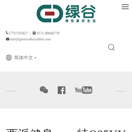
17767165827 |
0571-88640778
info@greenvalleyrubber.com
简体中文