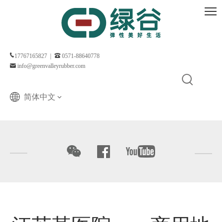
17767165827 |
0571-88640778
info@greenvalleyrubber.com
简体中文