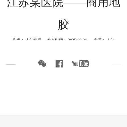
江苏某医院——商用地
胶
作者： 本站编辑 发布时间： 2025-06-04 来源：
本站
PROJECT CASE
江苏某医院
商用地板具有出色的物理性能，耐磨、防滑且使用寿命长。它
能够满足医院和学校等高流量场所的需求。在色彩运用方面，大多
数采用令人感到舒缓的自然色，纹理细腻，表面效果柔和，使整个
地面显得清新、洁净、明亮且舒适，有助于调节情绪。