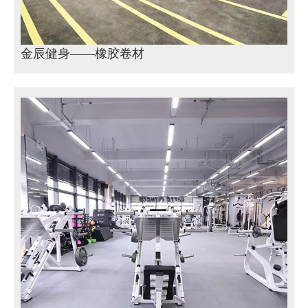
金辰健身——橡胶卷材