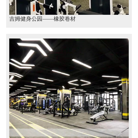
吉姆健身公园——橡胶卷材