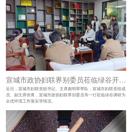
宣城市政协妇联界别委员莅临绿谷开展调研 宁国市妇联有关领导陪同
近日，宣城市妇联党组书记、主席彪明翠带队，宣城市妇联党组成
员、副主席张青，宣城市政协妇联界别委员等一行莅临绿谷调研为
企优环境工作落实等情况。