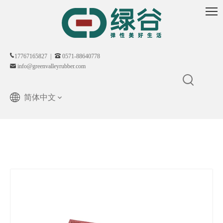
17767165827 |
0571-88640778
info@greenvalleyrubber.com
简体中文