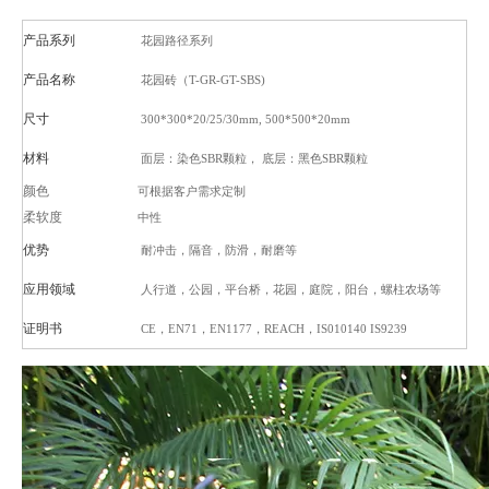
产品系列
花园路径系列
产品名称
花园砖（T-GR-GT-SBS)
尺寸
300*300*20/25/30mm, 500*500*20mm
材料
面层：染色SBR颗粒， 底层：黑色SBR颗粒
颜色
可根据客户需求定制
柔软度
中性
优势
耐冲击，隔音，防滑，耐磨等
应用领域
人行道，公园，平台桥，花园，庭院，阳台，螺柱农场等
证明书
CE，EN71，EN1177，REACH，IS010140 IS9239