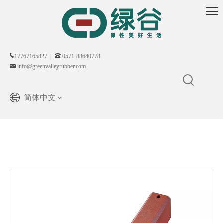
17767165827 |
0571-88640778
info@greenvalleyrubber.com
简体中文