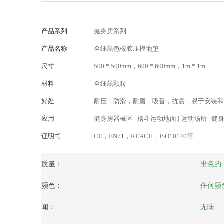
产品系列
健身房系列
产品名称
全细黑色橡胶压模地垫
尺寸
500 * 500mm，600 * 600mm，1m * 1m
材料
全细黑颗粒
好处
耐压，防滑，耐磨，吸音，抗震，易于安装和
应用
健身房器械区 | 格斗运动地面 | 运动场所 | 健身
证明书
CE，EN71，REACH，ISO10140等
质量：
出色的
颜色：
任何颜
闻：
无味