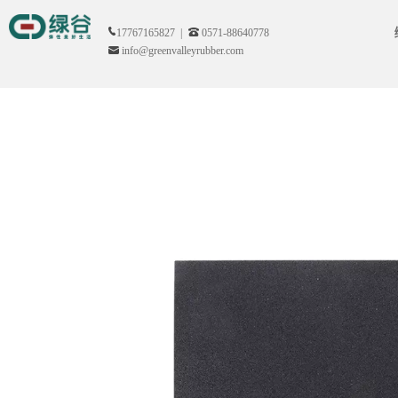
17767165827 |
0571-88640778
info@greenvalleyrubber.com