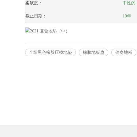
柔软度：
中性的
截止日期：
10年
全细黑色橡胶压模地垫
橡胶地板垫
健身地板