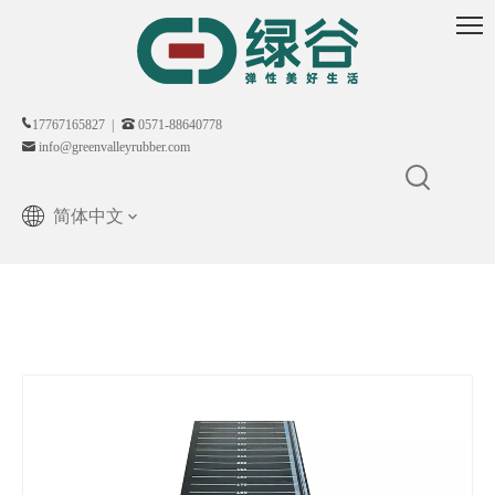
17767165827 |
0571-88640778
info@greenvalleyrubber.com
简体中文