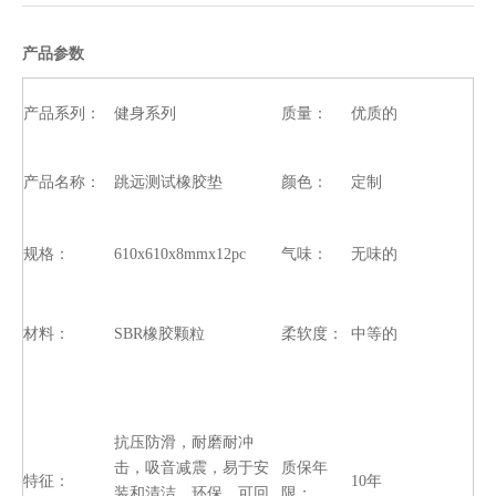
产品描述
产品参数
产品系列：
健身系列
质量：
优质的
产品名称：
跳远测试橡胶垫
颜色：
定制
规格：
610x610x8mmx12pc
气味：
无味的
材料：
SBR橡胶颗粒
柔软度：
中等的
抗压防滑，耐磨耐冲
击，吸音减震，易于安
质保年
特征：
10年
装和清洁，环保，可回
限：