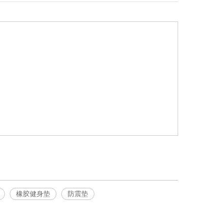
橡胶健身垫
防震垫