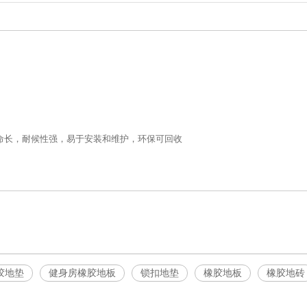
产品描述
命长，耐候性强，易于安装和维护，环保可回收
胶地垫
健身房橡胶地板
锁扣地垫
橡胶地板
橡胶地砖