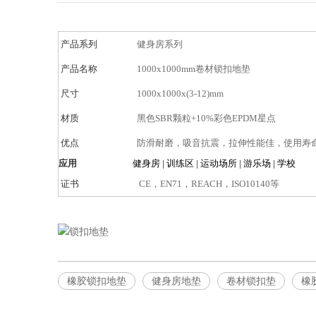
产品系列
健身房系列
产品名称
1000x1000mm卷材锁扣地垫
尺寸
1000x1000x(3-12)mm
材质
黑色SBR颗粒+10%彩色EPDM星点
优点
防滑耐磨，吸音抗震，拉伸性能佳，使用寿
应用
健身房 | 训练区 | 运动场所 | 游乐场 | 学校
证书
CE，EN71，REACH，ISO10140等
橡胶锁扣地垫
健身房地垫
卷材锁扣垫
橡