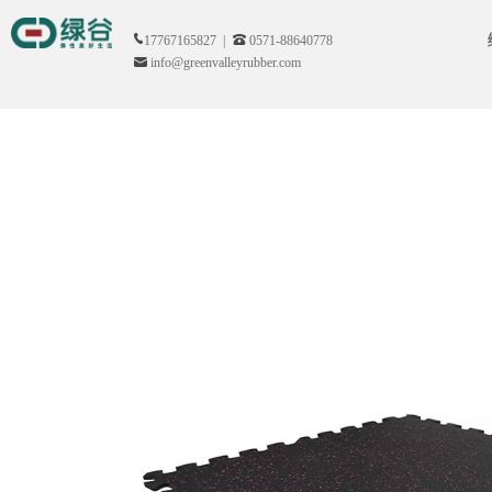
17767165827 |
0571-88640778
info@greenvalleyrubber.com