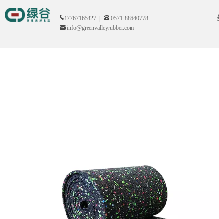
17767165827 |
0571-88640778
info@greenvalleyrubber.com