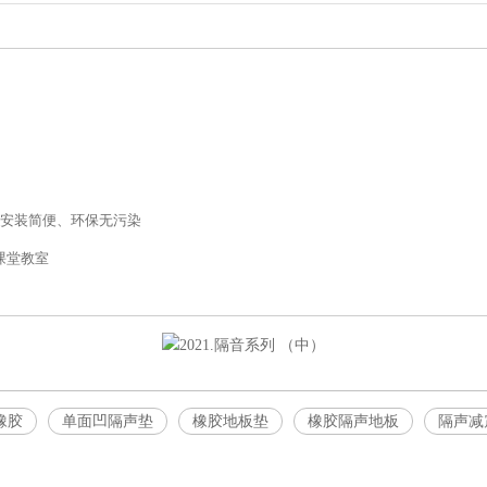
产品描述
安装简便、环保无污染
| 课堂教室
橡胶
单面凹隔声垫
橡胶地板垫
橡胶隔声地板
隔声减