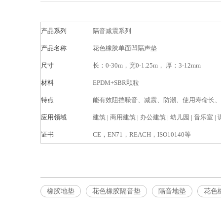
产品系列
隔音减震系列
产品名称
花色橡胶单面凹隔声垫
尺寸
长：0-30m，宽0-1.25m， 厚：3-12mm
材料
EPDM+SBR颗粒
特点
能有效阻挡噪音、减震、防潮、使用寿命长、
应用领域
建筑 | 商用建筑 | 办公建筑 | 幼儿园 | 音乐室 
证书
CE，EN71，REACH，ISO10140等
橡胶地垫
花色橡胶隔音垫
隔音地垫
花色