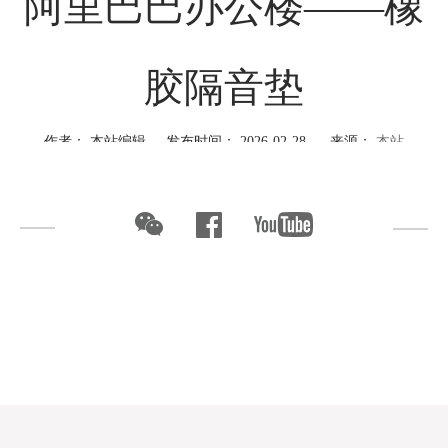
阿里巴巴办公楼——橡
胶隔音垫
作者： 本站编辑 发布时间： 2026-02-28 来源：
本站
PROJECT CASE
阿里巴巴办公楼
橡胶隔音减震垫能有效阻断噪音、减震、使用寿命长、施工简
单、环保无污染。广泛用于建筑、商用建筑、办公建筑、幼儿园、
音乐室等有隔音需要场所。