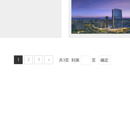
1
2
3
»
共3页 到第
页
确定