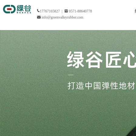
17767165827 |
0571-88640778
info@greenvalleyrubber.com