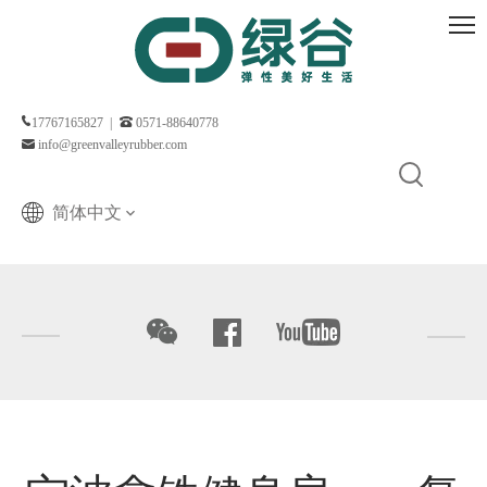
17767165827 |
0571-88640778
info@greenvalleyrubber.com
简体中文