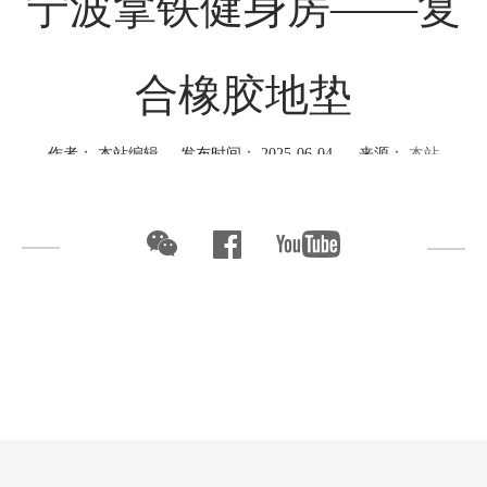
宁波拿铁健身房——复
合橡胶地垫
作者： 本站编辑 发布时间： 2025-06-04 来源：
本站
PROJECT CASE
宁波拿铁健身房
宁波，既有海的包容，也有城市的务实精神。在这座充满运动
活力的都市，绿谷与拿铁健身房的合作悄然落地。
步入训练空间，定制地垫系统依据不同运动需求精准布局：常
规训练区采用15mm地垫，器械区特别加厚至50mm。每块地垫边缘