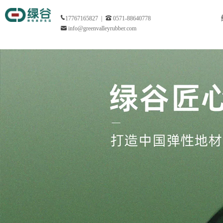
17767165827 |
0571-88640778
info@greenvalleyrubber.com