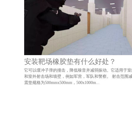
安装靶场橡胶垫有什么好处？
它可以缓冲子弹的撞击，降低噪音并减弱振动。它适用于室
和室外射击场和墙壁，例如军营，军队和警察。 射击范围
震垫规格为500mmx500mm，500x1000m...