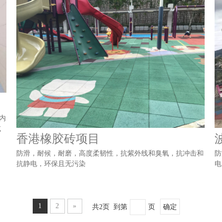
内
减
香港橡胶砖项目
防滑，耐候，耐磨，高度柔韧性，抗紫外线和臭氧，抗冲击和
防
抗静电，环保且无污染
电
1
2
»
共2页 到第
页
确定